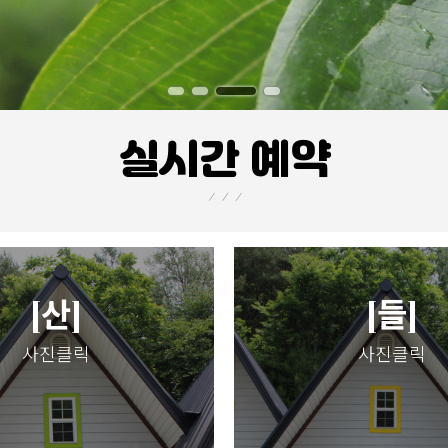
실시간 예약
[산]
[들]
사진클릭
사진클릭