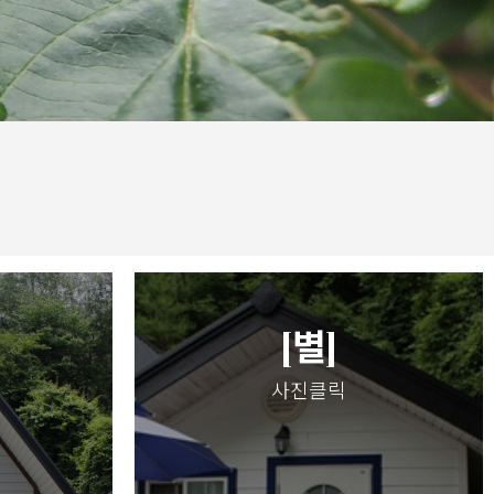
[별]
사진클릭