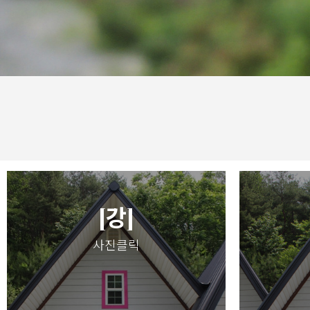
1
2
3
4
[강]
사진클릭